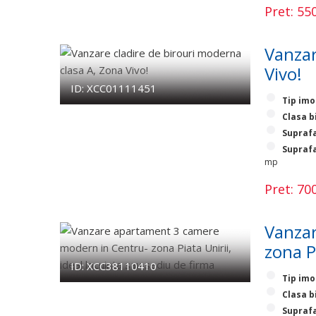
Pret: 5
Vanzar
Vivo!
ID: XCC01111451
Tip imo
Clasa b
Suprafa
Suprafa
mp
Pret: 7
Vanzar
zona P
ID: XCC38110410
Tip imo
Clasa b
Suprafa