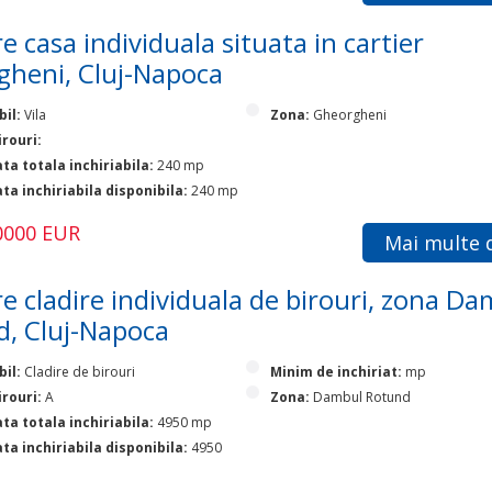
e casa individuala situata in cartier
heni, Cluj-Napoca
bil:
Vila
Zona:
Gheorgheni
irouri:
ta totala inchiriabila:
240 mp
ta inchiriabila disponibila:
240 mp
50000 EUR
Mai multe d
e cladire individuala de birouri, zona D
, Cluj-Napoca
bil:
Cladire de birouri
Minim de inchiriat:
mp
irouri:
A
Zona:
Dambul Rotund
ta totala inchiriabila:
4950 mp
ta inchiriabila disponibila:
4950