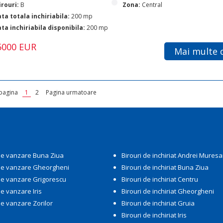
irouri:
B
Zona:
Central
ta totala inchiriabila:
200 mp
ta inchiriabila disponibila:
200 mp
15000 EUR
Mai multe d
pagina
1
2
Pagina urmatoare
i
 de vanzare Buna Ziua
Birouri de inchiriat Andrei Mures
 de vanzare Gheorgheni
Birouri de inchiriat Buna Ziua
 de vanzare Grigorescu
Birouri de inchiriat Centru
de vanzare Iris
Birouri de inchiriat Gheorgheni
de vanzare Zorilor
Birouri de inchiriat Gruia
Birouri de inchiriat Iris