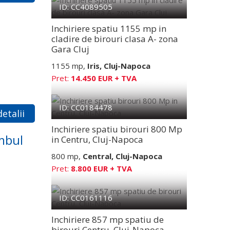
ID: CC4089505
Inchiriere spatiu 1155 mp in
cladire de birouri clasa A- zona
Gara Cluj
1155 mp,
Iris, Cluj-Napoca
Pret:
14.450 EUR + TVA
ID: CC0184478
etalii
Inchiriere spatiu birouri 800 Mp
ambul
in Centru, Cluj-Napoca
800 mp,
Central, Cluj-Napoca
Pret:
8.800 EUR + TVA
ID: CC0161116
Inchiriere 857 mp spatiu de
birouri Centru, Cluj-Napoca