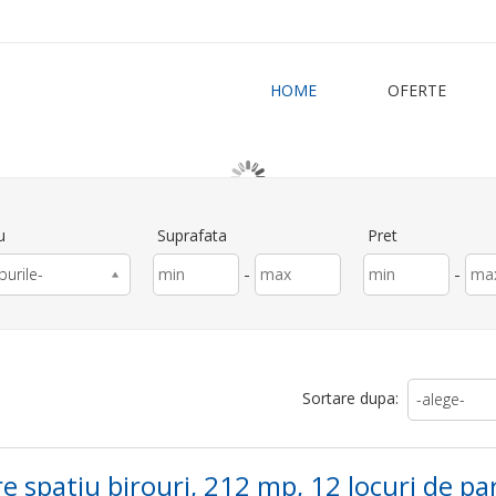
HOME
OFERTE
u
Suprafata
Pret
-
-
purile-
Sortare dupa:
-alege-
e spatiu birouri, 212 mp, 12 locuri de pa