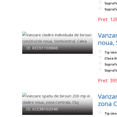
Suprafa
Suprafa
Pret: 1
Vanzar
noua, 
ID: XCC01103866
Tip imo
Clasa b
Suprafa
Suprafa
Pret: 3
Vanzar
zona C
ID: XCC38102340
Tip imo