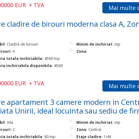
500000 EUR + TVA
Mai multe d
e cladire de birouri moderna clasa A, Zo
bil:
Cladire de birouri
Minim de inchiriat:
mp
irouri:
A
Zona:
ta totala inchiriabila:
4560 mp
ta inchiriabila disponibila:
4560
000000 EUR + TVA
Mai multe d
e apartament 3 camere modern in Cent
iata Unirii, ideal locuinta sau sediu de fi
bil:
Vila
Minim de inchiriat:
mp
irouri:
C
Zona:
Central
ta totala inchiriabila:
80 mp
Etaje cladire:
1+M