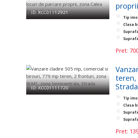
proprii
ID: XCC01112921
Tip imo
Clasa b
Suprafa
Suprafa
Pret: 7
Vanzar
teren,
Strada
ID: XCC01111720
Tip imo
Clasa b
Suprafa
Suprafa
Pret: 1