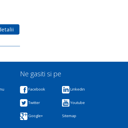
etalii
Ne gasiti si pe
anu
Facebook
Linkedin
Twitter
Youtube
Google+
Sitemap