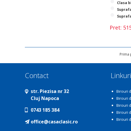
Clasa b
Suprafa
Suprafa
Pret: 5
Prima 
Contact
Linkur
str. Piezisa nr 32
Birouri
Cluj Napoca
Birouri
Birouri
0743 185 384
Birouri 
Birouri 
office@casaclasic.ro