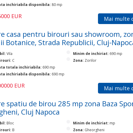
ta inchiriabila disponibila:
80 mp
75000 EUR
Mai multe d
e casa pentru birouri sau showroom, zo
ii Botanice, Strada Republicii, Cluj-Napoc
bil:
Vila
Minim de inchiriat:
690 mp
irouri:
C
Zona:
Zorilor
ta totala inchiriabila:
690 mp
ta inchiriabila disponibila:
690 mp
200000 EUR
Mai multe d
e spatiu de birou 285 mp zona Baza Spor
heni, Cluj Napoca
bil:
Bloc
Minim de inchiriat:
mp
irouri:
B
Zona:
Gheorgheni