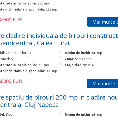
ta totala inchiriabila:
285 mp
ta inchiriabila disponibila:
285 mp
282500 EUR
Mai multe d
e cladire individuala de birouri construct
Semicentral, Calea Turzii
bil:
Cladire de birouri
Minim de inchiriat:
mp
irouri:
A
Zona:
Semicentral
ta totala inchiriabila:
900 mp
Etaje cladire:
P+4
ta inchiriabila disponibila:
900 mp
950000 EUR
Mai multe d
e spatiu de birouri 200 mp in cladire nou
entrala, Cluj Napoca
bil:
Bloc
Minim de inchiriat:
mp