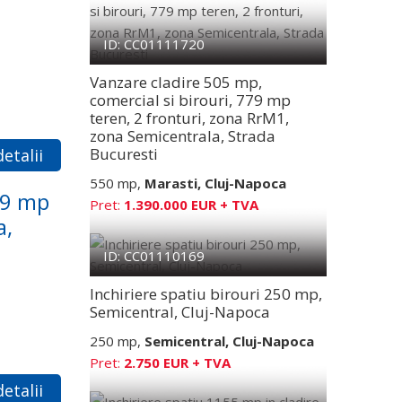
ID: CC01111720
Vanzare cladire 505 mp,
comercial si birouri, 779 mp
teren, 2 fronturi, zona RrM1,
zona Semicentrala, Strada
Bucuresti
etalii
550 mp,
Marasti, Cluj-Napoca
79 mp
Pret:
1.390.000 EUR + TVA
a,
ID: CC01110169
Inchiriere spatiu birouri 250 mp,
Semicentral, Cluj-Napoca
250 mp,
Semicentral, Cluj-Napoca
Pret:
2.750 EUR + TVA
etalii