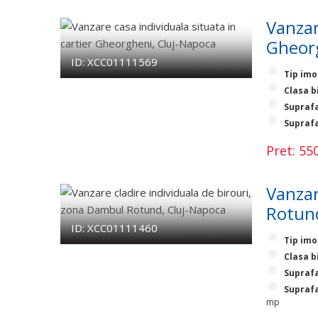
Vanzar
Gheorg
ID: XCC01111569
Tip imo
Clasa b
Suprafa
Suprafa
Pret: 5
Vanzar
Rotund
ID: XCC01111460
Tip imo
Clasa b
Suprafa
Suprafa
mp