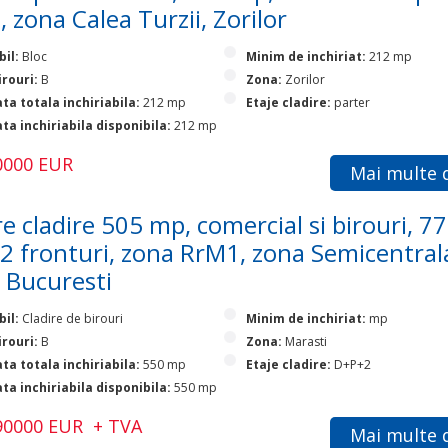
, zona Calea Turzii, Zorilor
bil:
Bloc
Minim de inchiriat:
212 mp
irouri:
B
Zona:
Zorilor
ta totala inchiriabila:
212 mp
Etaje cladire:
parter
ta inchiriabila disponibila:
212 mp
00000 EUR
Mai multe d
e cladire 505 mp, comercial si birouri, 7
 2 fronturi, zona RrM1, zona Semicentral
 Bucuresti
bil:
Cladire de birouri
Minim de inchiriat:
mp
irouri:
B
Zona:
Marasti
ta totala inchiriabila:
550 mp
Etaje cladire:
D+P+2
ta inchiriabila disponibila:
550 mp
390000 EUR + TVA
Mai multe d