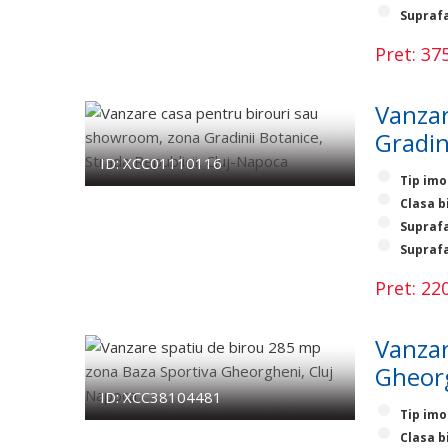
Suprafa
Pret: 3
Vanzar
Gradin
ID: XCC01110116
Tip imo
Clasa b
Suprafa
Suprafa
Pret: 2
Vanzar
Gheorg
ID: XCC38104481
Tip imo
Clasa b