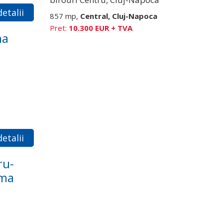
etalii
857 mp,
Central, Cluj-Napoca
Pret:
10.300 EUR + TVA
na
etalii
ru-
rma