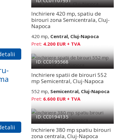
ID: CC01107931
Inchiriere 420 mp, spatiu de
birouri zona Semicentrala, Cluj-
Napoca
420 mp,
Central, Cluj-Napoca
Pret:
4.200 EUR + TVA
etalii
ID: CC0195568
ru-
Inchiriere spatii de birouri 552
rma
mp Semicentral, Cluj-Napoca
552 mp,
Semicentral, Cluj-Napoca
Pret:
6.600 EUR + TVA
ID: CC0194135
etalii
Inchiriere 380 mp spatiu birouri
zona centrala, Cluj-Napoca