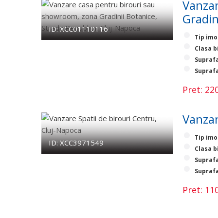
Vanzar
Gradin
ID: XCC01110116
Tip imo
Clasa b
Suprafa
Suprafa
Pret: 2
Vanzar
Tip imo
ID: XCC3971549
Clasa b
Suprafa
Suprafa
Pret: 1