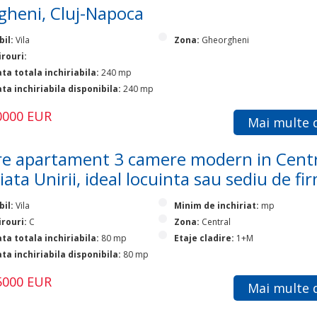
heni, Cluj-Napoca
bil:
Vila
Zona:
Gheorgheni
irouri:
ta totala inchiriabila:
240 mp
ta inchiriabila disponibila:
240 mp
50000 EUR
Mai multe d
e apartament 3 camere modern in Cent
iata Unirii, ideal locuinta sau sediu de fi
bil:
Vila
Minim de inchiriat:
mp
irouri:
C
Zona:
Central
ta totala inchiriabila:
80 mp
Etaje cladire:
1+M
ta inchiriabila disponibila:
80 mp
75000 EUR
Mai multe d