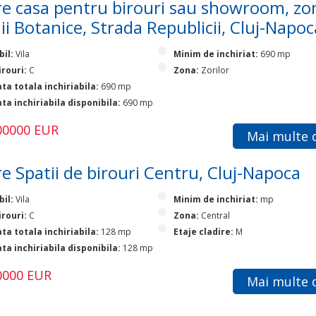
e casa pentru birouri sau showroom, zo
ii Botanice, Strada Republicii, Cluj-Napoc
bil:
Vila
Minim de inchiriat:
690 mp
irouri:
C
Zona:
Zorilor
ta totala inchiriabila:
690 mp
ta inchiriabila disponibila:
690 mp
200000 EUR
Mai multe d
e Spatii de birouri Centru, Cluj-Napoca
bil:
Vila
Minim de inchiriat:
mp
irouri:
C
Zona:
Central
ta totala inchiriabila:
128 mp
Etaje cladire:
M
ta inchiriabila disponibila:
128 mp
10000 EUR
Mai multe d