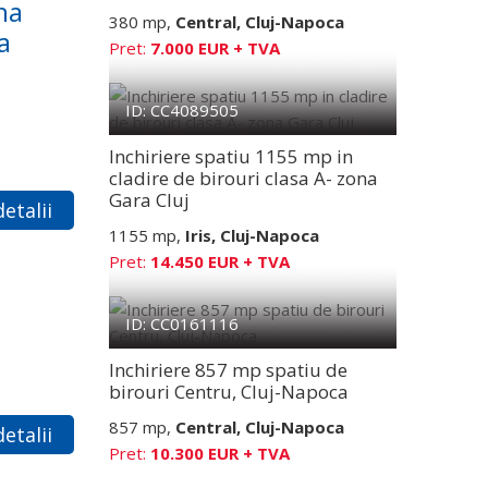
na
380 mp,
Central, Cluj-Napoca
a
Pret:
7.000 EUR + TVA
ID: CC4089505
Inchiriere spatiu 1155 mp in
cladire de birouri clasa A- zona
Gara Cluj
etalii
1155 mp,
Iris, Cluj-Napoca
Pret:
14.450 EUR + TVA
ID: CC0161116
Inchiriere 857 mp spatiu de
birouri Centru, Cluj-Napoca
857 mp,
Central, Cluj-Napoca
etalii
Pret:
10.300 EUR + TVA