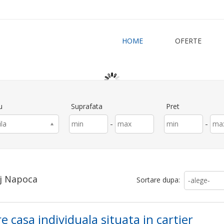
HOME
OFERTE
u
Suprafata
Pret
-
-
ila
luj Napoca
Sortare dupa:
-alege-
e casa individuala situata in cartier