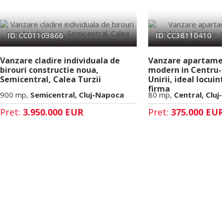
ID: CC01103866
ID: CC38110410
Vanzare cladire individuala de
Vanzare apartame
birouri constructie noua,
modern in Centru-
Semicentral, Calea Turzii
Unirii, ideal locui
firma
900 mp,
Semicentral, Cluj-Napoca
80 mp,
Central, Clu
Pret:
3.950.000 EUR
Pret:
375.000 EU